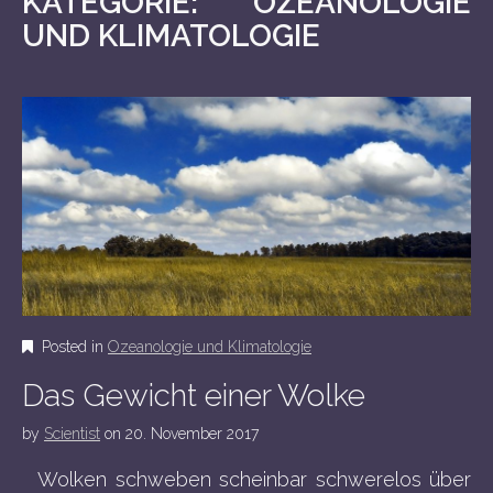
KATEGORIE:
OZEANOLOGIE
o
e
UND KLIMATOLOGIE
c
n
o
u
n
t
e
n
t
Posted in
Ozeanologie und Klimatologie
Das Gewicht einer Wolke
by
Scientist
on
20. November 2017
Wolken schweben scheinbar schwerelos über