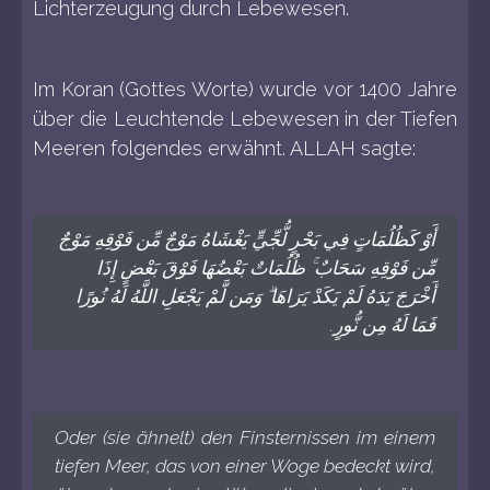
Lichterzeugung durch Lebewesen.
Im Koran (Gottes Worte) wurde vor 1400 Jahre
über die Leuchtende Lebewesen in der Tiefen
Meeren folgendes erwähnt. ALLAH sagte:
أَوْ كَظُلُمَاتٍ فِي بَحْرٍ لُّجِّيٍّ يَغْشَاهُ مَوْجٌ مِّن فَوْقِهِ مَوْجٌ
مِّن فَوْقِهِ سَحَابٌ ۚ ظُلُمَاتٌ بَعْضُهَا فَوْقَ بَعْضٍ إِذَا
أَخْرَجَ يَدَهُ لَمْ يَكَدْ يَرَاهَا ۗ وَمَن لَّمْ يَجْعَلِ اللَّهُ لَهُ نُورًا
فَمَا لَهُ مِن نُّورٍ.
Oder (sie ähnelt) den Finsternissen im einem
tiefen Meer, das von einer Woge bedeckt wird,