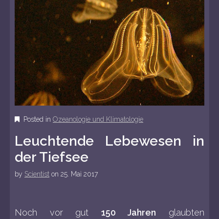
o
e
c
n
o
u
n
t
e
n
t
Posted in
Ozeanologie und Klimatologie
Leuchtende Lebewesen in
der Tiefsee
by
Scientist
on
25. Mai 2017
Noch vor gut
150 Jahren
glaubten