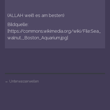
(ALLAH weiß es am besten)
Bildquelle:
[https://commons.wikimedia.org/wiki/File:Sea_
walnut,_Boston_Aquarium.jpg]
P
←
Unterwasserwellen
o
s
t
n