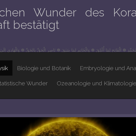
lichen Wunder des Kora
t bestätigt
مُحَمِّدٍ ❁ الْفَاتِحِ لِمَا أُغْلِقَ ❁ وَالْخَاتِمِ لِمَا سَبَقَ ❁ نَاصِرِ الْحَقِّ بِالحَقِّ ❁ وَالْهَادِي إِلَى
sik
Biologie und Botanik
Embryologie und An
atistische Wunder
Ozeanologie und Klimatologi