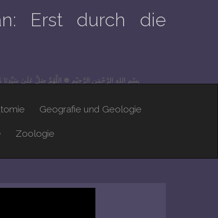
n: Erst durch die
بِسْمِ اللهِ الرَّحْمَنِ الرَّحِيْم ❁ اللَّهُمَّ صَلِّ عَلَىٰ سَيِّدِنَا 
atomie
Geografie und Geologie
e
Zoologie