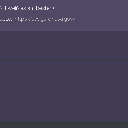
AH weiß es am besten)
uelle: [
https://svs.gsfc.nasa.gov/
]