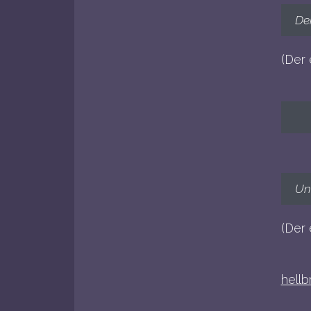
De
(Der 
Un
(Der 
hell