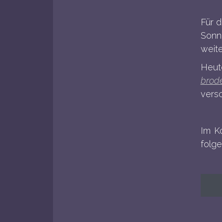
Für d
Sonne
weit
Heut
brode
versc
Im K
folg