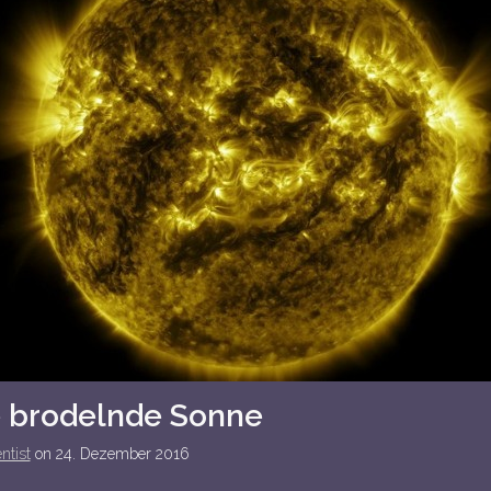
e brodelnde Sonne
ntist
on
24. Dezember 2016