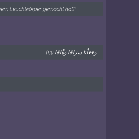
inem Leuchtkörper gemacht hat?
وَجَعَلْنَا سِرَاجًا وَهَّاجًا (13)