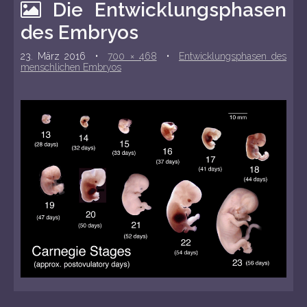
o
Die Entwicklungsphasen
e
c
n
des Embryos
o
u
23. März 2016
•
700 × 468
•
Entwicklungsphasen des
n
menschlichen Embryos
t
e
n
t