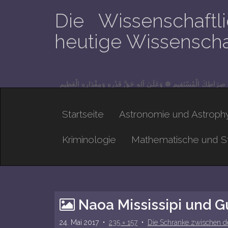
Die Wissenschaft
heutige Wissenschaf
ٰ صِرَاطِكَ الْمُسْتَقِيمِ ❁ وَعَلَىٰ آلِهِ حَقَّ قَدْرِهِ وَمِقْدَارِهِ الْعَظِيمِ
M
S
Startseite
Astronomie und Astrophy
a
k
i
i
Kriminologie
Mathematische und St
n
p
t
m
o
e
c
n
Naoa Mississipi und G
o
u
n
24. Mai 2017
•
235 × 157
•
Die Schranke zwischen d