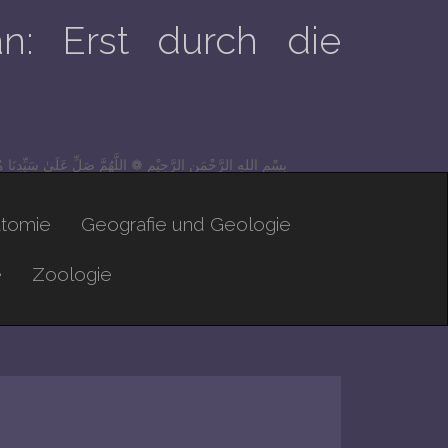
n: Erst durch die
بِسْمِ اللهِ الرَّحْمَنِ الرَّحِيْم ❁ اللَّهُمَّ صَلِّ عَلَىٰ سَيِّدِنَا 
atomie
Geografie und Geologie
e
Zoologie