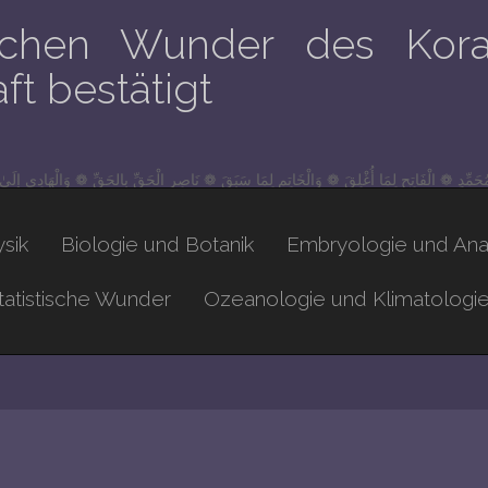
lichen Wunder des Kora
t bestätigt
مُحَمِّدٍ ❁ الْفَاتِحِ لِمَا أُغْلِقَ ❁ وَالْخَاتِمِ لِمَا سَبَقَ ❁ نَاصِرِ الْحَقِّ بِالحَقِّ ❁ وَالْهَادِي إِلَى
sik
Biologie und Botanik
Embryologie und An
atistische Wunder
Ozeanologie und Klimatologi