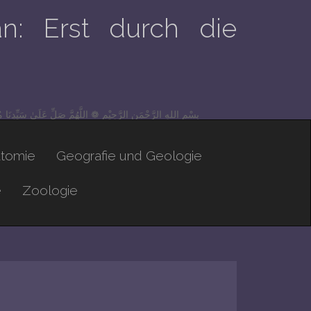
n: Erst durch die
بِسْمِ اللهِ الرَّحْمَنِ الرَّحِيْم ❁ اللَّهُمَّ صَلِّ عَلَىٰ سَيِّدِنَا 
atomie
Geografie und Geologie
e
Zoologie