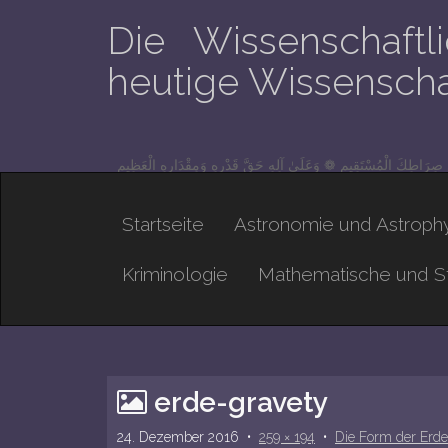
Die Wissenschaft
heutige Wissenschaf
ٰ صِرَاطِكَ الْمُسْتَقِيمِ ❁ وَعَلَىٰ آلِهِ حَقَّ قَدْرِهِ وَمِقْدَارِهِ الْعَظِيمِ
M
S
Startseite
Astronomie und Astrophy
a
k
i
i
Kriminologie
Mathematische und St
n
p
t
m
o
e
c
n
erde-gravety
o
u
n
24. Dezember 2016
•
259 × 194
•
Die Form der Erde